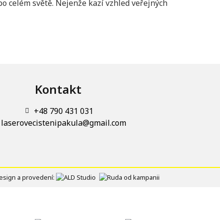
po celém světě. Nejenže kazí vzhled veřejných
Kontakt
+48 790 431 031
laserovecistenipakula@gmail.com
esign a provedení: