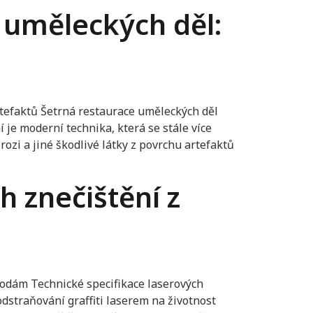
a uměleckých děl:
rtefaktů Šetrná restaurace uměleckých děl
 je moderní technika, která se stále více
ozi a jiné škodlivé látky z povrchu artefaktů
h znečištění z
etodám Technické specifikace laserových
odstraňování graffiti laserem na životnost