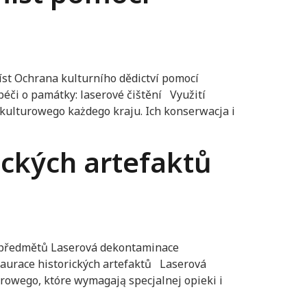
íst Ochrana kulturního dědictví pomocí
péči o památky: laserové čištění Využití
 kulturowego każdego kraju. Ich konserwacja i
ických artefaktů
ých předmětů Laserová dekontaminace
taurace historických artefaktů Laserová
urowego, które wymagają specjalnej opieki i