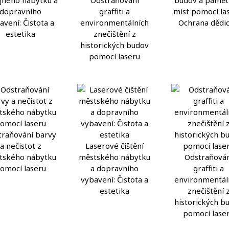
dopravního
graffiti a
míst pomocí las
avení: Čistota a
environmentálních
Ochrana dědic
estetika
znečištění z
historických budov
pomocí laseru
traňování barvy
a nečistot z
Laserové čištění
tského nábytku
městského nábytku
Odstraňován
omocí laseru
a dopravního
graffiti a
vybavení: Čistota a
environmentál
estetika
znečištění 
historických b
pomocí lase