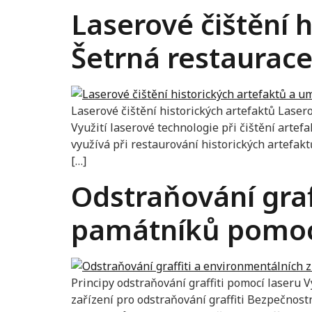
Laserové čištění 
Šetrná restaurac
Laserové čištění historických artefaktů Laser
Využití laserové technologie při čištění artef
využívá při restaurování historických artefak
[…]
Odstraňování graf
památníků pomoc
Principy odstraňování graffiti pomocí laseru 
zařízení pro odstraňování graffiti Bezpečnostn