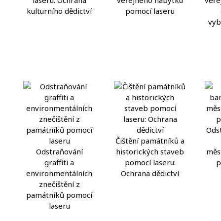
kulturního dědictví
pomocí laseru
vyb
Ods
Čištění památníků a
Odstraňování
historických staveb
měs
graffiti a
pomocí laseru:
p
environmentálních
Ochrana dědictví
znečištění z
památníků pomocí
laseru