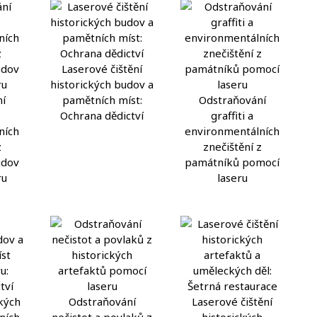
Laserové čištění
historických budov a
í
pamětních míst:
Odstraňování
Ochrana dědictví
graffiti a
ních
environmentálních
z
znečištění z
udov
památníků pomocí
ru
laseru
ckých
Odstraňování
Laserové čištění
ních
nečistot a povlaků z
historických