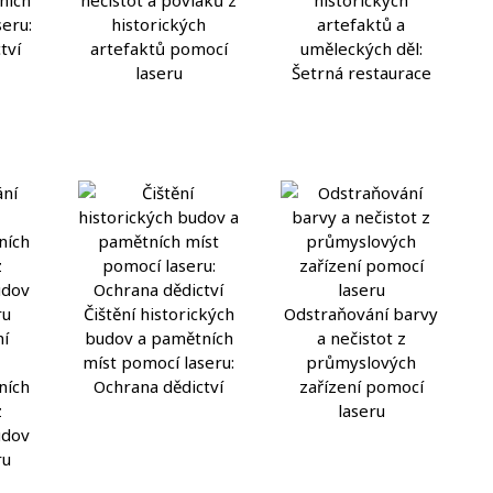
eru:
historických
artefaktů a
tví
artefaktů pomocí
uměleckých děl:
laseru
Šetrná restaurace
Čištění historických
Odstraňování barvy
í
budov a pamětních
a nečistot z
míst pomocí laseru:
průmyslových
ních
Ochrana dědictví
zařízení pomocí
z
laseru
udov
ru