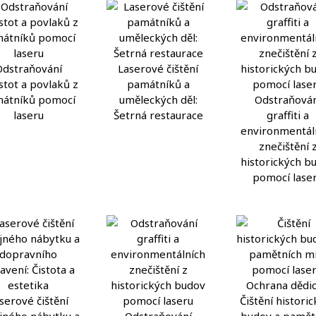
Odstraňování
Laserové čištění
stot a povlaků z
památníků a
átníků pomocí
uměleckých děl:
Odstraňován
laseru
Šetrná restaurace
graffiti a
environmentál
znečištění 
historických b
pomocí lase
serové čištění
Čištění histori
jného nábytku a
Odstraňování
budov a pamět