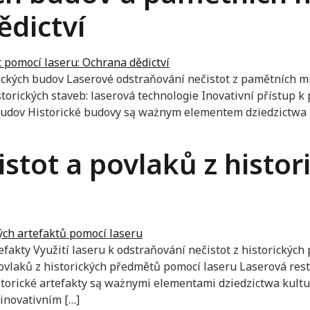
ědictví
orických budov Laserové odstraňování nečistot z pamětních m
orických staveb: laserová technologie Inovativní přístup k 
h budov Historické budovy są ważnym elementem dziedzictwa
stot a povlaků z histor
rtefakty Využití laseru k odstraňování nečistot z historick
ovlaků z historických předmětů pomocí laseru Laserová res
Historické artefakty są ważnymi elementami dziedzictwa kult
 inovativním […]