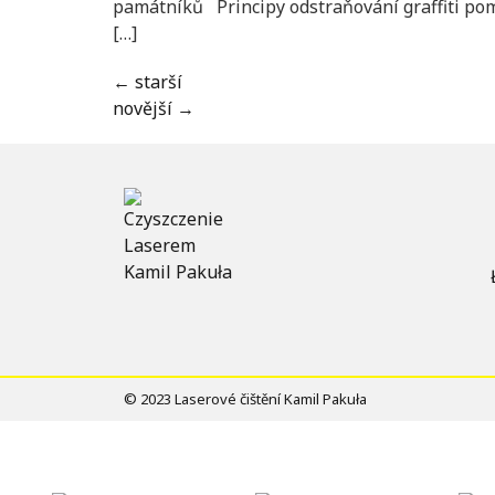
památníků Principy odstraňování graffiti pomo
[…]
←
starší
novější
→
© 2023 Laserové čištění Kamil Pakuła