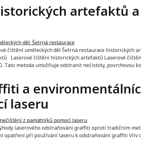
historických artefaktů 
e
ové čištění uměleckých děl Šetrná restaurace historických a
aktů Laserové čištění historických artefaktů Laserové čištění
tů. Tato metoda umožňuje odstranit nečistoty, povrchovou kor
fiti a environmentálníc
í laseru
Výhody laserového odstraňování graffiti oproti tradičním m
í opatření při používání laseru k odstraňování graffiti Vliv 