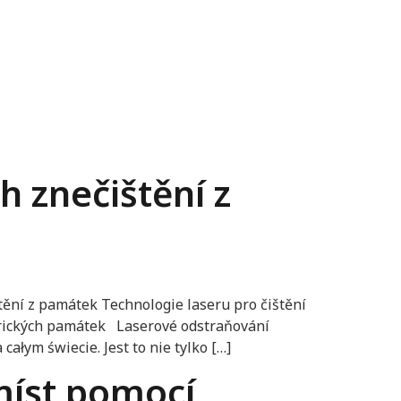
h znečištění z
tění z památek Technologie laseru pro čištění
torických památek Laserové odstraňování
całym świecie. Jest to nie tylko […]
míst pomocí