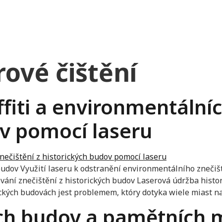
rové čištění
fiti a environmentálníc
ov pomocí laseru
 budov Využití laseru k odstranění environmentálního znečiš
ování znečištění z historických budov Laserová údržba his
rických budovách jest problemem, który dotyka wiele miast na 
ých budov a pamětních 