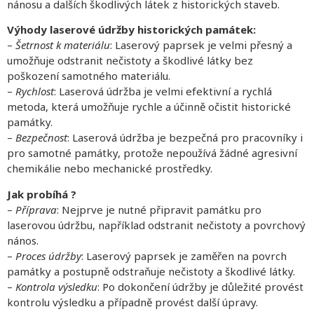
nánosu a dalších škodlivých látek z historických staveb.
Výhody laserové údržby historických památek:
–
Šetrnost k materiálu
: Laserový paprsek je velmi přesný a
umožňuje odstranit nečistoty a škodlivé látky bez
poškození samotného materiálu.
–
Rychlost
: Laserová údržba je velmi efektivní a rychlá
metoda, která umožňuje rychle a účinně očistit historické
památky.
–
Bezpečnost
: Laserová údržba je bezpečná pro pracovníky i
pro samotné památky, protože nepoužívá žádné agresivní
chemikálie nebo mechanické prostředky.
Jak probíhá ?
–
Příprava
: Nejprve je nutné připravit památku pro
laserovou údržbu, například odstranit nečistoty a povrchový
nános.
–
Proces údržby
: Laserový paprsek je zaměřen na povrch
památky a postupně odstraňuje nečistoty a škodlivé látky.
–
Kontrola výsledku
: Po dokončení údržby je důležité provést
kontrolu výsledku a případně provést další úpravy.