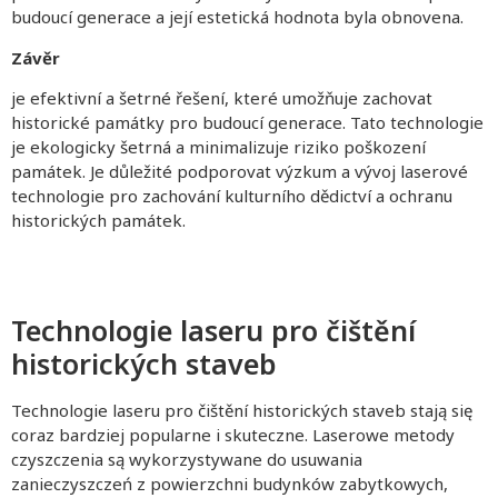
budoucí generace a její estetická hodnota byla obnovena.
Závěr
je efektivní a šetrné řešení, které umožňuje zachovat
historické památky pro budoucí generace. Tato technologie
je ekologicky šetrná a minimalizuje riziko poškození
památek. Je důležité podporovat výzkum a vývoj laserové
technologie pro zachování kulturního dědictví a ochranu
historických památek.
Technologie laseru pro čištění
historických staveb
Technologie laseru pro čištění historických staveb stają się
coraz bardziej popularne i skuteczne. Laserowe metody
czyszczenia są wykorzystywane do usuwania
zanieczyszczeń z powierzchni budynków zabytkowych,