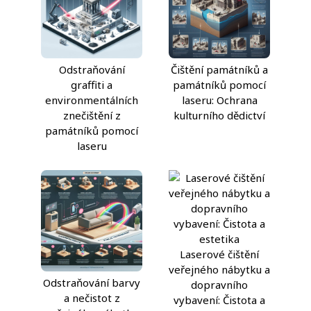
Odstraňování
Čištění památníků a
graffiti a
památníků pomocí
environmentálních
laseru: Ochrana
znečištění z
kulturního dědictví
památníků pomocí
laseru
Laserové čištění
veřejného nábytku a
Odstraňování barvy
dopravního
a nečistot z
vybavení: Čistota a