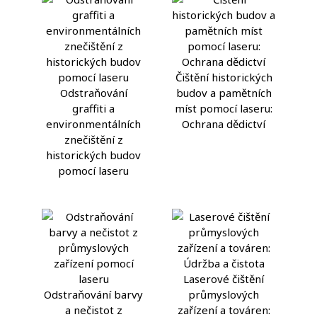
Čištění historických
Odstraňování
budov a pamětních
graffiti a
míst pomocí laseru:
environmentálních
Ochrana dědictví
znečištění z
historických budov
pomocí laseru
Laserové čištění
Odstraňování barvy
průmyslových
a nečistot z
zařízení a továren: