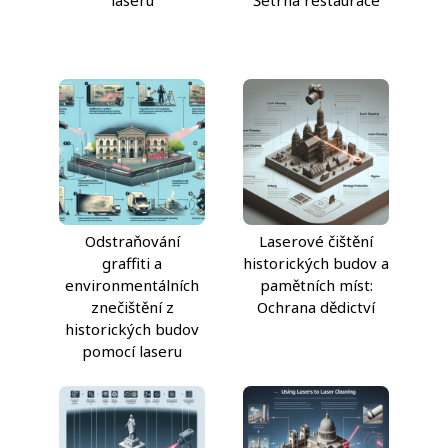
laseru
Šetrná restaurace
Odstraňování
Laserové čištění
graffiti a
historických budov a
environmentálních
pamětních míst:
znečištění z
Ochrana dědictví
historických budov
pomocí laseru