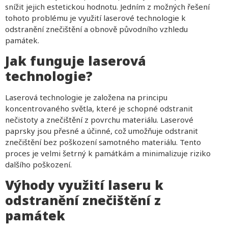
snížit jejich estetickou hodnotu. Jedním z možných řešení
tohoto problému je využití laserové technologie k
odstranění znečištění a obnově původního vzhledu
památek.
Jak funguje laserová
technologie?
Laserová technologie je založena na principu
koncentrovaného světla, které je schopné odstranit
nečistoty a znečištění z povrchu materiálu. Laserové
paprsky jsou přesné a účinné, což umožňuje odstranit
znečištění bez poškození samotného materiálu. Tento
proces je velmi šetrný k památkám a minimalizuje riziko
dalšího poškození.
Výhody využití laseru k
odstranění znečištění z
památek