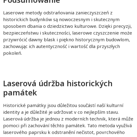
Laserowe metody odstrańovania zanieczyszczeń z
historickich budynków są nowoczesnym i skutecznym
sposobem dbania o dziedzictwo kulturowe. Dzięki precyzji,
bezpieczeństwu i skuteczności, laserowe czyszczenie może
przywrócić dawny blask i piękno historycznym budowlom,
zachowując ich autentyczność i wartość dla przyszłych
pokoleń.
Laserová údržba historických
památek
Historické památky jsou důležitou součástí naší kulturní
identity a je důležité je udržovat v co nejlepším stavu.
Laserová údržba je jednou z moderních technik, která může
pomoci při zachování těchto památek. Tato metoda využívá
laserového paprsku k odstranění nečistot, povrchového