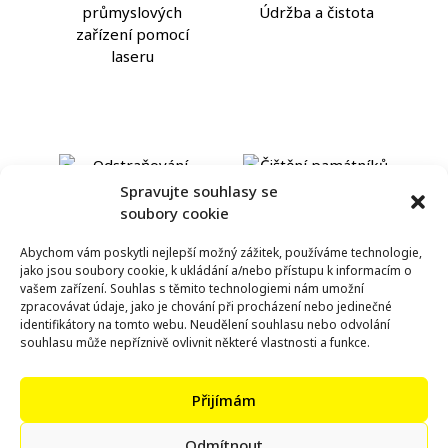
průmyslových
Údržba a čistota
zařízení pomocí
laseru
Spravujte souhlasy se
soubory cookie
Odstraňování barvy
Čištění památníků a
Abychom vám poskytli nejlepší možný zážitek, používáme technologie,
jako jsou soubory cookie, k ukládání a/nebo přístupu k informacím o
a nečistot z
soch pomocí laseru:
vašem zařízení. Souhlas s těmito technologiemi nám umožní
památníků pomocí
Ochrana umělecké
zpracovávat údaje, jako je chování při procházení nebo jedinečné
laseru
integrity
identifikátory na tomto webu. Neudělení souhlasu nebo odvolání
souhlasu může nepříznivě ovlivnit některé vlastnosti a funkce.
Přijímám
Odmítnout