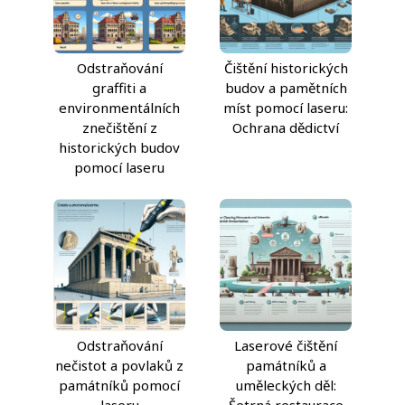
Odstraňování
Čištění historických
graffiti a
budov a pamětních
environmentálních
míst pomocí laseru:
znečištění z
Ochrana dědictví
historických budov
pomocí laseru
Odstraňování
Laserové čištění
nečistot a povlaků z
památníků a
památníků pomocí
uměleckých děl: