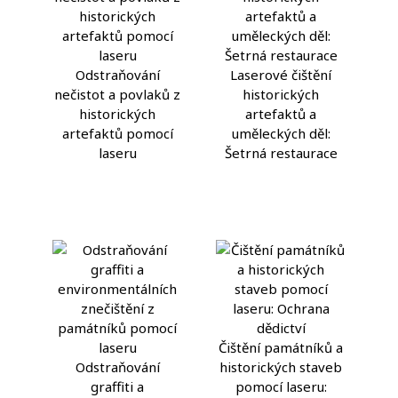
Odstraňování
Laserové čištění
nečistot a povlaků z
historických
historických
artefaktů a
artefaktů pomocí
uměleckých děl:
laseru
Šetrná restaurace
Čištění památníků a
Odstraňování
historických staveb
graffiti a
pomocí laseru: