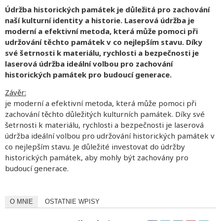
Údržba historických památek je důležitá pro zachování
naší kulturní identity a historie. Laserová údržba je
moderní a efektivní metoda, která může pomoci při
udržování těchto památek v co nejlepším stavu. Díky
své šetrnosti k materiálu, rychlosti a bezpečnosti je
laserová údržba ideální volbou pro zachování
historických památek pro budoucí generace.
Závěr:
je moderní a efektivní metoda, která může pomoci při
zachování těchto důležitých kulturních památek. Díky své
šetrnosti k materiálu, rychlosti a bezpečnosti je laserová
údržba ideální volbou pro udržování historických památek v
co nejlepším stavu. Je důležité investovat do údržby
historických památek, aby mohly být zachovány pro
budoucí generace.
O MNIE
OSTATNIE WPISY