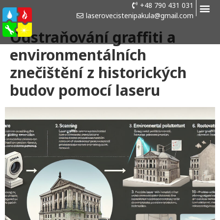
+48 790 431 031
laserovecistenipakula@gmail.com
Odstraňování graffiti a
environmentálních
znečištění z historických
budov pomocí laseru