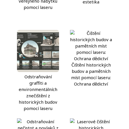
veřejného nábytku
estetika
pomocí laseru
Čištění historických
budov a pamětních
Odstraňování
míst pomocí laseru:
graffiti a
Ochrana dědictví
environmentálních
znečištění z
historických budov
pomocí laseru