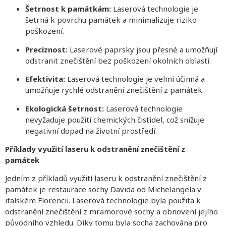
Šetrnost k památkám:
Laserová technologie je
šetrná k povrchu památek a minimalizuje riziko
poškození.
Preciznost:
Laserové paprsky jsou přesné a umožňují
odstranit znečištění bez poškození okolních oblastí.
Efektivita:
Laserová technologie je velmi účinná a
umožňuje rychlé odstranění znečištění z památek.
Ekologická šetrnost:
Laserová technologie
nevyžaduje použití chemických čistidel, což snižuje
negativní dopad na životní prostředí.
Příklady využití laseru k odstranění znečištění z
památek
Jedním z příkladů využití laseru k odstranění znečištění z
památek je restaurace sochy Davida od Michelangela v
italském Florencii. Laserová technologie byla použita k
odstranění znečištění z mramorové sochy a obnovení jejího
původního vzhledu. Díky tomu byla socha zachována pro