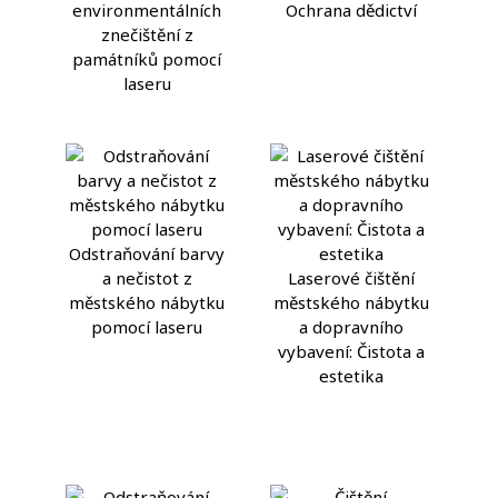
environmentálních
Ochrana dědictví
znečištění z
památníků pomocí
laseru
Odstraňování barvy
a nečistot z
Laserové čištění
městského nábytku
městského nábytku
pomocí laseru
a dopravního
vybavení: Čistota a
estetika