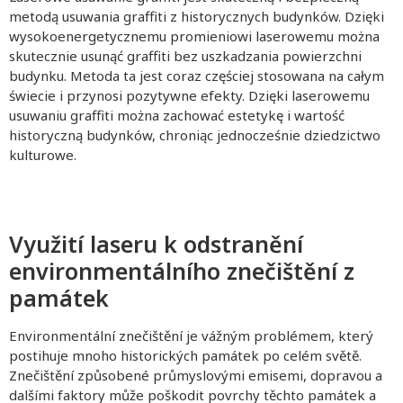
metodą usuwania graffiti z historycznych budynków. Dzięki
wysokoenergetycznemu promieniowi laserowemu można
skutecznie usunąć graffiti bez uszkadzania powierzchni
budynku. Metoda ta jest coraz częściej stosowana na całym
świecie i przynosi pozytywne efekty. Dzięki laserowemu
usuwaniu graffiti można zachować estetykę i wartość
historyczną budynków, chroniąc jednocześnie dziedzictwo
kulturowe.
Využití laseru k odstranění
environmentálního znečištění z
památek
Environmentální znečištění je vážným problémem, který
postihuje mnoho historických památek po celém světě.
Znečištění způsobené průmyslovými emisemi, dopravou a
dalšími faktory může poškodit povrchy těchto památek a