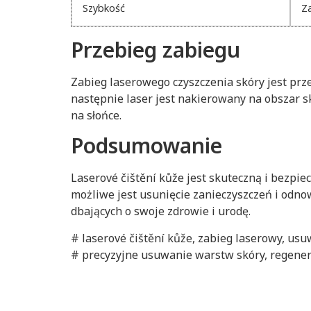
Szybkość
Za
Przebieg zabiegu
Zabieg laserowego czyszczenia skóry jest prz
następnie laser jest nakierowany na obszar s
na słońce.
Podsumowanie
Laserové čištění kůže jest skuteczną i bezpi
możliwe jest usunięcie zanieczyszczeń i odnow
dbających o swoje zdrowie i urodę.
# laserové čištění kůže, zabieg laserowy, us
# precyzyjne usuwanie warstw skóry, regene