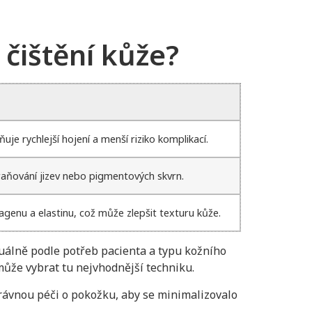
 čištění kůže?
je rychlejší hojení a menší riziko komplikací.
raňování jizev nebo pigmentových skvrn.
agenu a elastinu, což může zlepšit texturu kůže.
duálně podle potřeb pacienta a typu kožního
může vybrat tu nejvhodnější techniku.
právnou péči o pokožku, aby se minimalizovalo