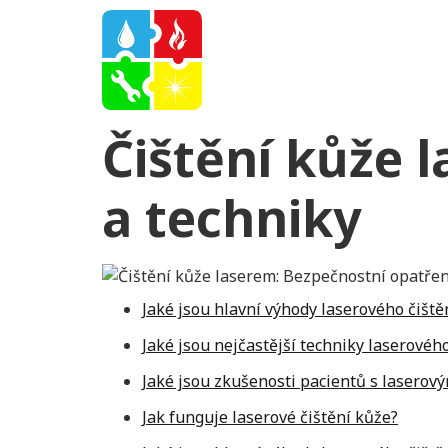
Čištění kůže 
a techniky
Jaké jsou hlavní výhody laserového čiště
Jaké jsou nejčastější techniky laserovéh
Jaké jsou zkušenosti pacientů s laserov
Jak funguje laserové čištění kůže?