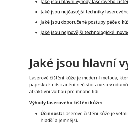
Jaké jsou hlavní výhody laserového čiště
Jaké jsou nejčastější techniky laserovéh
Jaké jsou doporučené postupy péče o kůž
Jaké jsou nejnovější technologické inova
Jaké jsou hlavní 
Laserové čištění kůže je moderní metoda, kter
paprsku k odstranění nečistot a vrstev odumř
atraktivní volbou pro mnoho lidí.
Výhody laserového čištění kůže:
Účinnost:
Laserové čištění kůže je velmi
hladší a jemnější.