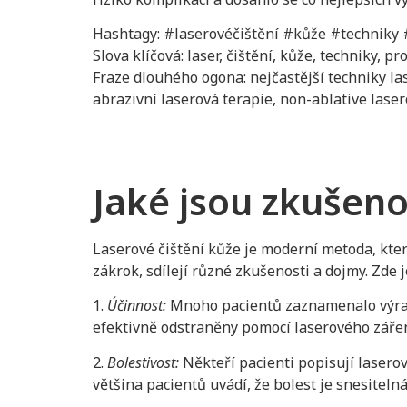
Hashtagy: #laserovéčištění #kůže #techniky
Slova klíčová: laser, čištění, kůže, techniky, p
Fraze dlouhého ogona: nejčastější techniky l
abrazivní laserová terapie, non-ablative lase
Jaké jsou zkušeno
Laserové čištění kůže je moderní metoda, která
zákrok, sdílejí různé zkušenosti a dojmy. Zde j
1.
Účinnost:
Mnoho pacientů zaznamenalo výrazn
efektivně odstraněny pomocí laserového zářen
2.
Bolestivost:
Někteří pacienti popisují lasero
většina pacientů uvádí, že bolest je snesitelná