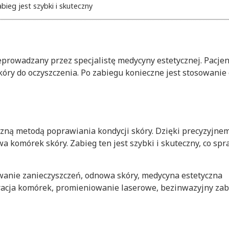
bieg jest szybki i skuteczny
eprowadzany przez specjalistę medycyny estetycznej. Pacjen
kóry do oczyszczenia. Po zabiegu konieczne jest stosowani
eczną metodą poprawiania kondycji skóry. Dzięki precyzyjn
a komórek skóry. Zabieg ten jest szybki i skuteczny, co spr
uwanie zanieczyszczeń, odnowa skóry, medycyna estetyczna
racja komórek, promieniowanie laserowe, bezinwazyjny zab