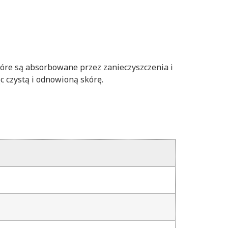
które są absorbowane przez zanieczyszczenia i
c czystą i odnowioną skórę.