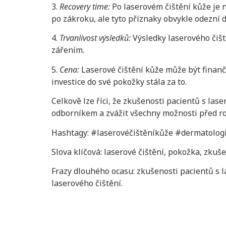
3.
Recovery time:
Po laserovém čištění kůže je 
po zákroku, ale tyto příznaky obvykle odezní d
4.
Trvanlivost výsledků:
Výsledky laserového čišt
zářením.
5.
Cena:
Laserové čištění kůže může být finanč
investice do své pokožky stála za to.
Celkově lze říci, že zkušenosti pacientů s las
odborníkem a zvážit všechny možnosti před r
Hashtagy: #laserovéčištěníkůže #dermatolog
Slova klíčová: laserové čištění, pokožka, zkuš
Frazy dlouhého ocasu: zkušenosti pacientů s l
laserového čištění.