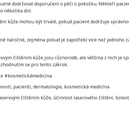
nutné dodržovat doporučení o péči o pokožku. Někteří paci
o několika dní.
ění kůže mohou být trvalé, pokud pacient dodržuje správnou
ně náročné, zejména pokud je zapotřebí více než jednoho zák
erovým čištěním kůže jsou různorodé, ale většina z nich je sp
ozhodnutím se pro tento zákrok.
ie #kosmetickámedicína
enosti, pacienti, dermatologie, kosmetická medicína
aserovým čištěním kůže, účinnost laserového čištění, bolest