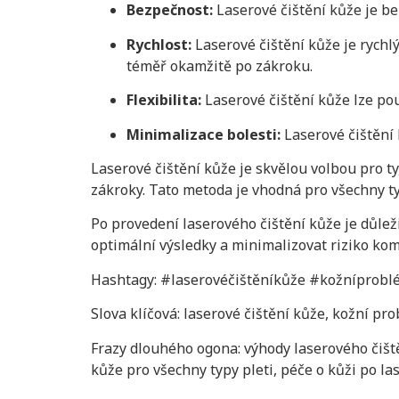
Bezpečnost:
Laserové čištění kůže je b
Rychlost:
Laserové čištění kůže je rych
téměř okamžitě po zákroku.
Flexibilita:
Laserové čištění kůže lze pou
Minimalizace bolesti:
Laserové čištění 
Laserové čištění kůže je skvělou volbou pro ty
zákroky. Tato metoda je vhodná pro všechny t
Po provedení laserového čištění kůže je důlež
optimální výsledky a minimalizovat riziko kom
Hashtagy: #laserovéčištěníkůže #kožníprobl
Slova klíčová: laserové čištění kůže, kožní pr
Frazy dlouhého ogona: výhody laserového čiště
kůže pro všechny typy pleti, péče o kůži po la