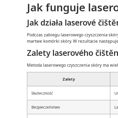
Jak funguje laser
Jak działa laserové čišt
Podczas zabiegu laserowego czyszczenia skóry,
martwe komórki skóry. W rezultacie następuje
Zalety laserového čištěn
Metoda laserowego czyszczenia skóry ma wiele
Zalety
Skuteczność
Us
Bezpieczeństwo
La