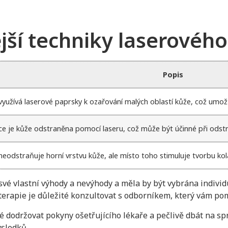
jší techniky laserového
Popis
využívá laserové paprsky k ozařování malých oblastí kůže, což umožňu
ice je kůže odstraněna pomocí laseru, což může být účinné při odst
neodstraňuje horní vrstvu kůže, ale místo toho stimuluje tvorbu kol
 své vlastní výhody a nevýhody a měla by být vybrána indivi
terapie je důležité konzultovat s odborníkem, který vám po
é dodržovat pokyny ošetřujícího lékaře a pečlivě dbát na s
ýsledků.