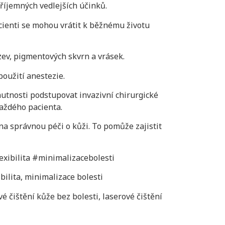
říjemných vedlejších účinků.
cienti se mohou vrátit k běžnému životu
zev, pigmentových skvrn a vrásek.
oužití anestezie.
 nutnosti podstupovat invazivní chirurgické
každého pacienta.
na správnou péči o kůži. To pomůže zajistit
xibilita #minimalizacebolesti
bilita, minimalizace bolesti
 čištění kůže bez bolesti, laserové čištění