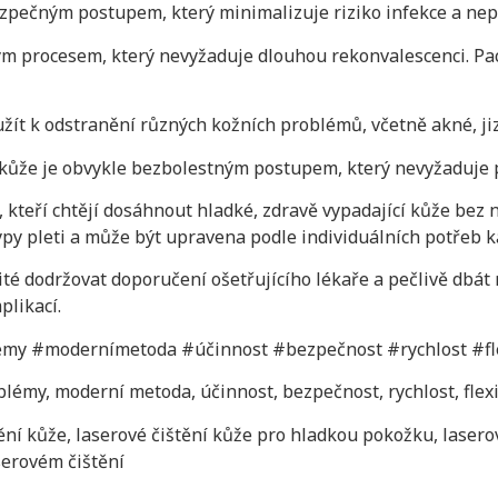
ezpečným postupem, který minimalizuje riziko infekce a nep
lým procesem, který nevyžaduje dlouhou rekonvalescenci. Pa
žít k odstranění různých kožních problémů, včetně akné, ji
kůže je obvykle bezbolestným postupem, který nevyžaduje p
, kteří chtějí dosáhnout hladké, zdravě vypadající kůže bez
ypy pleti a může být upravena podle individuálních potřeb 
ité dodržovat doporučení ošetřujícího lékaře a pečlivě dbát 
plikací.
émy #modernímetoda #účinnost #bezpečnost #rychlost #fle
oblémy, moderní metoda, účinnost, bezpečnost, rychlost, flexi
ní kůže, laserové čištění kůže pro hladkou pokožku, laserové
serovém čištění