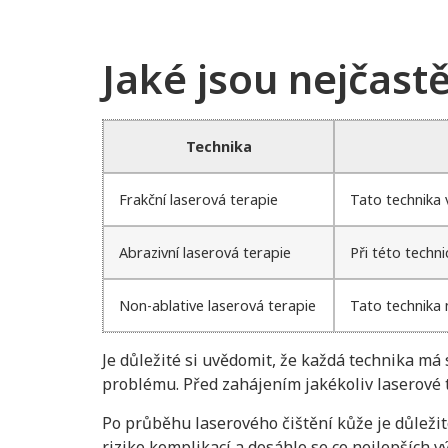
Jaké jsou nejčastě
Technika
Frakční laserová terapie
Tato technika 
Abrazivní laserová terapie
Při této techn
Non-ablative laserová terapie
Tato technika 
Je důležité si uvědomit, že každá technika má
problému. Před zahájením jakékoliv laserové 
Po průběhu laserového čištění kůže je důležit
riziko komplikací a dosáhlo se co nejlepších v