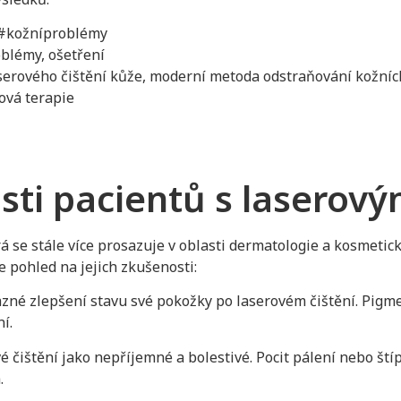
 #kožníproblémy
roblémy, ošetření
aserového čištění kůže, moderní metoda odstraňování kožníc
rová terapie
sti pacientů s laserov
 se stále více prosazuje v oblasti dermatologie a kosmetické
e pohled na jejich zkušenosti:
é zlepšení stavu své pokožky po laserovém čištění. Pigme
í.
vé čištění jako nepříjemné a bolestivé. Pocit pálení nebo š
.