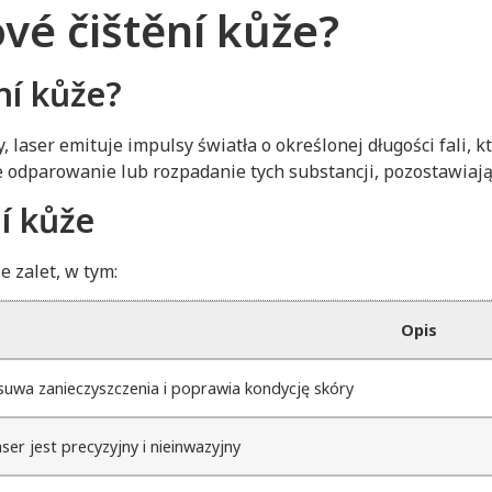
ové čištění kůže?
ění kůže?
 laser emituje impulsy światła o określonej długości fali, 
 odparowanie lub rozpadanie tych substancji, pozostawiają
í kůže
 zalet, w tym:
Opis
uwa zanieczyszczenia i poprawia kondycję skóry
ser jest precyzyjny i nieinwazyjny