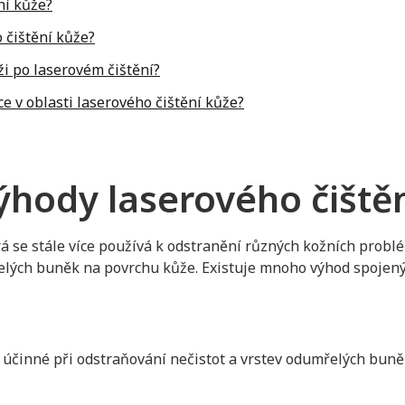
ní kůže?
o čištění kůže?
i po laserovém čištění?
ce v oblasti laserového čištění kůže?
výhody laserového čiště
á se stále více používá k odstranění různých kožních probl
elých buněk na povrchu kůže. Existuje mnoho výhod spojenýc
 účinné při odstraňování nečistot a vrstev odumřelých buně