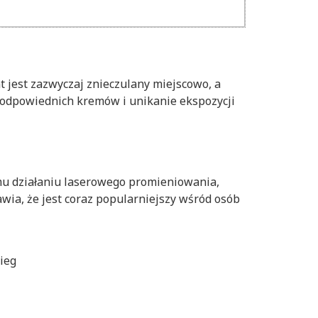
t jest zazwyczaj znieczulany miejscowo, a
e odpowiednich kremów i unikanie ekspozycji
emu działaniu laserowego promieniowania,
awia, że jest coraz popularniejszy wśród osób
ieg