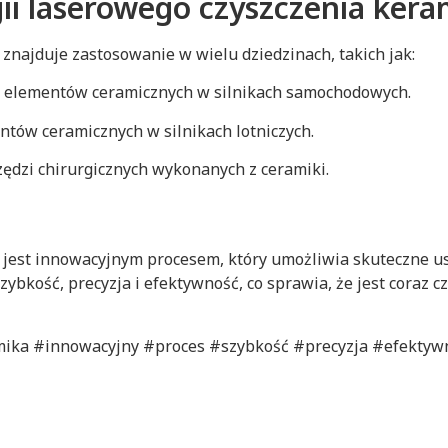
ii laserowego czyszczenia kera
znajduje zastosowanie w wielu dziedzinach, takich jak:
ia elementów ceramicznych w silnikach samochodowych.
entów ceramicznych w silnikach lotniczych.
ędzi chirurgicznych wykonanych z ceramiki.
 jest innowacyjnym procesem, który umożliwia skuteczne u
 szybkość, precyzja i efektywność, co sprawia, że jest coraz
mika #innowacyjny #proces #szybkość #precyzja #efektywn