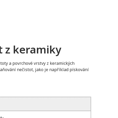
t z keramiky
toty a povrchové vrstvy z keramických
ování nečistot, jako je například pískování
dy.