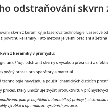
ho odstraňování skvrn 
vání skvrn z keramiky je laserová technologie.
Laserové ods
z povrchu keramiky. Tato metoda je velmi precizní a šetrná k
kvrn z keramiky v průmyslu:
ogie umožňuje odstranit skvrny s vysokou přesností a efektiv
ezpečný proces pro operátory a materiál.
á technologie nevyžaduje použití chemických čisticích prostř
lý proces, který umožňuje zvýšit produktivitu v průmyslových
používána, jako je například automobilový průmysl, elektronika 
lity výrobků a optimalizaci výrobních procesů.