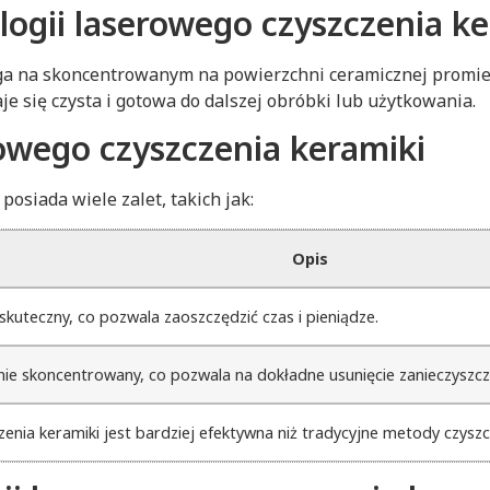
logii laserowego czyszczenia k
ega na skoncentrowanym na powierzchni ceramicznej promi
je się czysta i gotowa do dalszej obróbki lub użytkowania.
rowego czyszczenia keramiki
osiada wiele zalet, takich jak:
Opis
 skuteczny, co pozwala zaoszczędzić czas i pieniądze.
nie skoncentrowany, co pozwala na dokładne usunięcie zanieczyszc
nia keramiki jest bardziej efektywna niż tradycyjne metody czyszcze