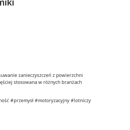
miki
suwanie zanieczyszczeń z powierzchni
 częściej stosowana w różnych branżach
ość #przemysł #motoryzacyjny #lotniczy