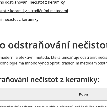
vého odstraňování nečistot z keramiky
stot z keramiky s tradičními metodami
ní nečistot z keramiky
o odstraňování nečisto
 moderní a efektivní metoda, která umožňuje odstranit nečis
chnologie má mnoho výhod oproti tradičním metodám odstraň
aňování nečistot z keramiky:
Popis
straňování nečistot je velmi rychlé a efektivní, což šetří čas a nákla