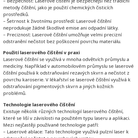
– Bezpečnost: Laserové čištění je bezpečnější než tradiční
metody čištění, jako je použití chemických čisticích
prostředků.
– Šetrnost k životnímu prostředí: Laserové čištění
neprodukuje žádné škodlivé emise ani odpadní látky.
– Preciznost: Laserové čištění umožňuje velmi precizní
odstranění nečistot bez poškození povrchu materiálu.
Použití laserového čištění v praxi
Laserové čištění se využívá v mnoha odvětvích průmyslu a
medicíny. Například v automobilovém průmyslu se laserové
čištění používá k odstraňování rezavých skvrn a nečistot z
povrchu karoserie. V lékařství se laserové čištění využívá k
odstraňování pigmentových skvrn a jiných kožních
problémů.
Technologie laserového čištění
Existuje několik různých technologií laserového čištění,
které se liší v závislosti na použitém typu laseru a aplikaci.
Mezi nejčastěji používané technologie patří:
– Laserové ablace: Tato technologie využívá pulzní laser k