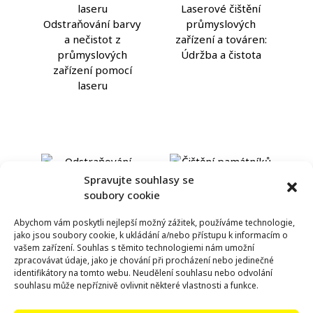
Laserové čištění
Odstraňování barvy
průmyslových
a nečistot z
zařízení a továren:
průmyslových
Údržba a čistota
zařízení pomocí
laseru
Spravujte souhlasy se
soubory cookie
Odstraňování barvy
Čištění památníků a
Abychom vám poskytli nejlepší možný zážitek, používáme technologie,
jako jsou soubory cookie, k ukládání a/nebo přístupu k informacím o
a nečistot z
soch pomocí laseru:
vašem zařízení. Souhlas s těmito technologiemi nám umožní
památníků pomocí
Ochrana umělecké
zpracovávat údaje, jako je chování při procházení nebo jedinečné
laseru
integrity
identifikátory na tomto webu. Neudělení souhlasu nebo odvolání
souhlasu může nepříznivě ovlivnit některé vlastnosti a funkce.