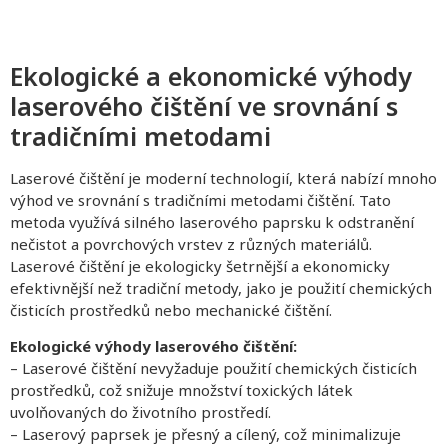
Ekologické a ekonomické výhody
laserového čištění ve srovnání s
tradičními metodami
Laserové čištění je moderní technologií, která nabízí mnoho
výhod ve srovnání s tradičními metodami čištění. Tato
metoda využívá silného laserového paprsku k odstranění
nečistot a povrchových vrstev z různých materiálů.
Laserové čištění je ekologicky šetrnější a ekonomicky
efektivnější než tradiční metody, jako je použití chemických
čisticích prostředků nebo mechanické čištění.
Ekologické výhody laserového čištění:
– Laserové čištění nevyžaduje použití chemických čisticích
prostředků, což snižuje množství toxických látek
uvolňovaných do životního prostředí.
– Laserový paprsek je přesný a cílený, což minimalizuje