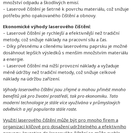
množství odpadu a škodlivých emisí.
– Laserové čištění je šetrné k povrchu materiálu, což snižuje
potřebu jeho opakovaného čištění a obnovy.
Ekonomické výhody laserového čištění:
– Laserové čištění je rychlejší a efektivnější než tradiční
metody, což snižuje náklady na pracovní sílu a čas.
– Díky přesnému a cílenému laserovému paprsku je možné
dosáhnout lepších výsledků s menším množstvím materiálu
a energie.
– Laserové čištění má nižší provozní náklady a vyžaduje
méně údržby než tradiční metody, což snižuje celkové
náklady na údržbu zařízení.
Výhody laserového čištění jsou zřejmé a mohou přinést mnoho
benefitů jak pro životní prostředí, tak pro ekonomiku. Tato
moderní technologie je stále více využívána v průmyslových
odvětvích a její popularita stále roste.
Využití laserového čištění může být pro mnoho firem a
organizací klíčové pro dosažení udržitelného a efektivního
provozu. Investice do laserového čištění se může rychle