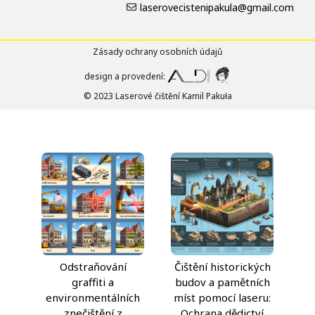
laserovecistenipakula@gmail.com
Zásady ochrany osobních údajů
design a provedení:
© 2023 Laserové čištění Kamil Pakuła
Odstraňování
Čištění historických
graffiti a
budov a pamětních
environmentálních
míst pomocí laseru:
znečištění z
Ochrana dědictví