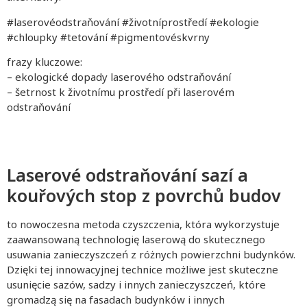
#laserovéodstraňování #životníprostředí #ekologie
#chloupky #tetování #pigmentovéskvrny
frazy kluczowe:
– ekologické dopady laserového odstraňování
– šetrnost k životnímu prostředí při laserovém
odstraňování
Laserové odstraňování sazí a
kouřových stop z povrchů budov
to nowoczesna metoda czyszczenia, która wykorzystuje
zaawansowaną technologię laserową do skutecznego
usuwania zanieczyszczeń z różnych powierzchni budynków.
Dzięki tej innowacyjnej technice możliwe jest skuteczne
usunięcie sazów, sadzy i innych zanieczyszczeń, które
gromadzą się na fasadach budynków i innych