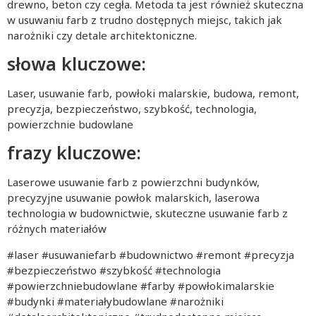
drewno, beton czy cegła. Metoda ta jest również skuteczna
w usuwaniu farb z trudno dostępnych miejsc, takich jak
narożniki czy detale architektoniczne.
słowa kluczowe:
Laser, usuwanie farb, powłoki malarskie, budowa, remont,
precyzja, bezpieczeństwo, szybkość, technologia,
powierzchnie budowlane
frazy kluczowe:
Laserowe usuwanie farb z powierzchni budynków,
precyzyjne usuwanie powłok malarskich, laserowa
technologia w budownictwie, skuteczne usuwanie farb z
różnych materiałów
#laser #usuwaniefarb #budownictwo #remont #precyzja
#bezpieczeństwo #szybkość #technologia
#powierzchniebudowlane #farby #powłokimalarskie
#budynki #materiałybudowlane #narożniki