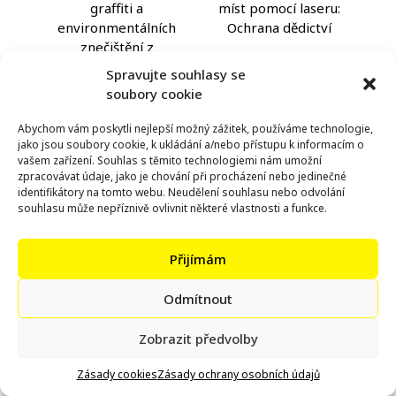
graffiti a
míst pomocí laseru:
environmentálních
Ochrana dědictví
znečištění z
historických budov
Spravujte souhlasy se
pomocí laseru
soubory cookie
Abychom vám poskytli nejlepší možný zážitek, používáme technologie,
jako jsou soubory cookie, k ukládání a/nebo přístupu k informacím o
vašem zařízení. Souhlas s těmito technologiemi nám umožní
zpracovávat údaje, jako je chování při procházení nebo jedinečné
identifikátory na tomto webu. Neudělení souhlasu nebo odvolání
souhlasu může nepříznivě ovlivnit některé vlastnosti a funkce.
Laserové čištění
Odstraňování barvy
průmyslových
Přijímám
a nečistot z
zařízení a továren:
průmyslových
Údržba a čistota
Odmítnout
zařízení pomocí
laseru
Zobrazit předvolby
Zásady cookies
Zásady ochrany osobních údajů