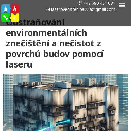
+48 790 431 031
laserovecistenipakula@gmail.com
Odstraňování
environmentálních
znečištění a nečistot z
povrchů budov pomocí
laseru