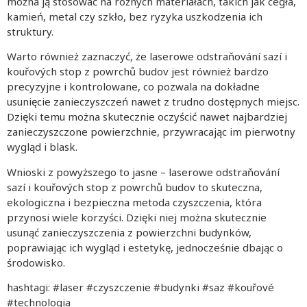
można ją stosować na różnych materiałach, takich jak cegła,
kamień, metal czy szkło, bez ryzyka uszkodzenia ich
struktury.
Warto również zaznaczyć, że laserowe odstraňování sazí i
kouřových stop z powrchů budov jest również bardzo
precyzyjne i kontrolowane, co pozwala na dokładne
usunięcie zanieczyszczeń nawet z trudno dostępnych miejsc.
Dzięki temu można skutecznie oczyścić nawet najbardziej
zanieczyszczone powierzchnie, przywracając im pierwotny
wygląd i blask.
Wnioski z powyższego to jasne – laserowe odstraňování
sazí i kouřových stop z powrchů budov to skuteczna,
ekologiczna i bezpieczna metoda czyszczenia, która
przynosi wiele korzyści. Dzięki niej można skutecznie
usunąć zanieczyszczenia z powierzchni budynków,
poprawiając ich wygląd i estetykę, jednocześnie dbając o
środowisko.
hashtagi: #laser #czyszczenie #budynki #saz #kouřové
#technologia