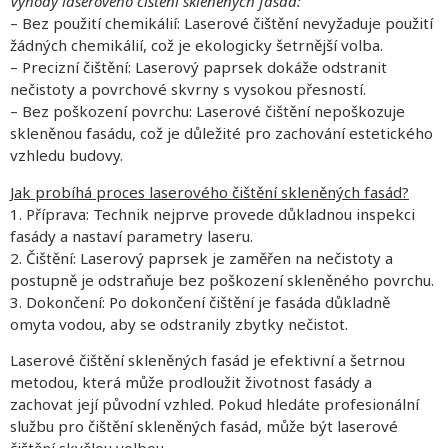
Výhody laserového čištění skleněných fasád:
– Bez použití chemikálií: Laserové čištění nevyžaduje použití
žádných chemikálií, což je ekologicky šetrnější volba.
– Precizní čištění: Laserový paprsek dokáže odstranit
nečistoty a povrchové skvrny s vysokou přesností.
– Bez poškození povrchu: Laserové čištění nepoškozuje
skleněnou fasádu, což je důležité pro zachování estetického
vzhledu budovy.
Jak probíhá proces laserového čištění skleněných fasád?
1. Příprava: Technik nejprve provede důkladnou inspekci
fasády a nastaví parametry laseru.
2. Čištění: Laserový paprsek je zaměřen na nečistoty a
postupně je odstraňuje bez poškození skleněného povrchu.
3. Dokončení: Po dokončení čištění je fasáda důkladně
omyta vodou, aby se odstranily zbytky nečistot.
Laserové čištění skleněných fasád je efektivní a šetrnou
metodou, která může prodloužit životnost fasády a
zachovat její původní vzhled. Pokud hledáte profesionální
službu pro čištění skleněných fasád, může být laserové
čištění skvělou volbou.