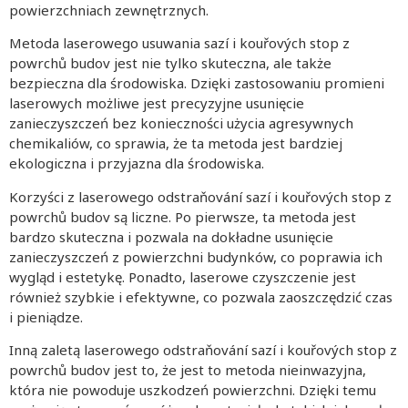
powierzchniach zewnętrznych.
Metoda laserowego usuwania sazí i kouřových stop z
powrchů budov jest nie tylko skuteczna, ale także
bezpieczna dla środowiska. Dzięki zastosowaniu promieni
laserowych możliwe jest precyzyjne usunięcie
zanieczyszczeń bez konieczności użycia agresywnych
chemikaliów, co sprawia, że ta metoda jest bardziej
ekologiczna i przyjazna dla środowiska.
Korzyści z laserowego odstraňování sazí i kouřových stop z
powrchů budov są liczne. Po pierwsze, ta metoda jest
bardzo skuteczna i pozwala na dokładne usunięcie
zanieczyszczeń z powierzchni budynków, co poprawia ich
wygląd i estetykę. Ponadto, laserowe czyszczenie jest
również szybkie i efektywne, co pozwala zaoszczędzić czas
i pieniądze.
Inną zaletą laserowego odstraňování sazí i kouřových stop z
powrchů budov jest to, że jest to metoda nieinwazyjna,
która nie powoduje uszkodzeń powierzchni. Dzięki temu