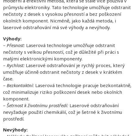
moderní a efektivní metoda, která se stále více používá v
průmyslu elektroniky. Tato technologie umožňuje odstranit
nečistoty z desek s vysokou přesností a bez poškození
okolních komponent. Nicméně, jako každá metoda, i
laserové odstraňování má své výhody a nevýhody.
Výhody:
–
Přesnost:
Laserová technologie umožňuje odstranit
nečistoty s velkou přesností, což je důležité při práci s
malými elektronickými komponenty.
–
Rychlost:
Laserové odstraňování je rychlý proces, který
umožňuje účinně odstranit nečistoty z desek v krátkém
čase.
–
Bezkontaktní:
Laserová technologie pracuje bezkontaktně,
což minimalizuje riziko poškození desek nebo okolních
komponent.
–
Šetrnost k životnímu prostředí:
Laserové odstraňování
nevyžaduje použití chemikálií, což je šetrné k životnímu
prostředí.
Nevýhody: