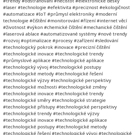
#trendy #odstraňování #nečistot #elektronické desky
#laser #technologie #efektivita #preciznost #ekologičnost
#automatizace #IoT #průmysl elektroniky #moderní
technologie #čištění #monitorování #řízení #internet věcí
#životnost #výkon #chemické čištění #mechanické čištění
#laserová ablace #automatizované systémy #nové trendy
#rozvoj #optimalizace #procesy #zařízení #sledování
#technologický pokrok #inovace #precizní čištění
#technologické inovace #technologické trendy
#průmyslové aplikace #technologické aplikace
#technologický vývoj #technologické postupy
#technologické metody #technologické řešení
#technologické výzvy #technologické perspektivy
#technologické možnosti #technologické změny
#technologické inovace #technologické trendy
#technologické směry #technologické strategie
#technologické přístupy #technologické perspektivy
#technologické trendy #technologické výzvy
#technologické inovace #technologické aplikace
#technologické postupy #technologické metody
#technologické řešení #technologické vývoj #technologické