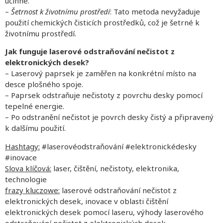
účinné.
–
Šetrnost k životnímu prostředí
: Tato metoda nevyžaduje
použití chemických čisticích prostředků, což je šetrné k
životnímu prostředí.
Jak funguje laserové odstraňování nečistot z
elektronických desek?
– Laserový paprsek je zaměřen na konkrétní místo na
desce plošného spoje.
– Paprsek odstraňuje nečistoty z povrchu desky pomocí
tepelné energie.
– Po odstranění nečistot je povrch desky čistý a připravený
k dalšímu použití.
Hashtagy:
#laserovéodstraňování #elektronickédesky
#inovace
Slova klíčová:
laser, čištění, nečistoty, elektronika,
technologie
frazy kluczowe:
laserové odstraňování nečistot z
elektronických desek, inovace v oblasti čištění
elektronických desek pomocí laseru, výhody laserového
odstraňování nečistot z elektronických desek.