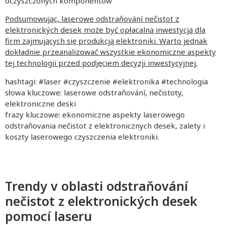
oczyszczonych komponentów
Podsumowując, laserowe odstraňování nečistot z
elektronických desek może być opłacalną inwestycją dla
firm zajmujących się produkcją elektroniki. Warto jednak
dokładnie przeanalizować wszystkie ekonomiczne aspekty
tej technologii przed podjęciem decyzji inwestycyjnej.
hashtagi: #laser #czyszczenie #elektronika #technologia
słowa kluczowe: laserowe odstraňování, nečistoty,
elektroniczne deski
frazy kluczowe: ekonomiczne aspekty laserowego
odstraňovania nečistot z elektronicznych desek, zalety i
koszty laserowego czyszczenia elektroniki.
Trendy v oblasti odstraňování
nečistot z elektronických desek
pomocí laseru