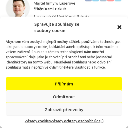
Majitel firmy w
Laserové
čištění Kamil Pakuła
Laserové čištění Kamil Pakuła
ul. Łódzka 5, 95-011 Bratoszewice
Spravujte souhlasy se
czyszczenielaserowe@gmail.com
soubory cookie
790 431 031
Abychom vám poskytli nejlepší možný zážitek, používáme technologie,
jako jsou soubory cookie, k ukládání a/nebo přístupu k informacím o
vašem zařízení. Souhlas s těmito technologiemi nám umožní
zpracovávat údaje, jako je chování při procházení nebo jedinečné
identifikátory na tomto webu. Neudělení souhlasu nebo odvolání
souhlasu může nepříznivě ovlivnit některé vlastnosti a funkce.
Přijímám
Odmítnout
Zobrazit předvolby
Laserové čištění
Zásady cookies
Zásady ochrany osobních údajů
Kamil Pakuła