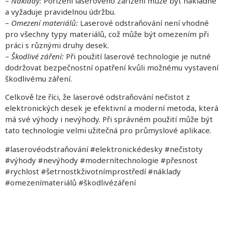
–
Náklady:
Pořízení laserového zařízení může být nákladné
a vyžaduje pravidelnou údržbu.
–
Omezení materiálů:
Laserové odstraňování není vhodné
pro všechny typy materiálů, což může být omezením při
práci s různými druhy desek.
–
Škodlivé záření:
Při použití laserové technologie je nutné
dodržovat bezpečnostní opatření kvůli možnému vystavení
škodlivému záření.
Celkově lze říci, že laserové odstraňování nečistot z
elektronických desek je efektivní a moderní metoda, která
má své výhody i nevýhody. Při správném použití může být
tato technologie velmi užitečná pro průmyslové aplikace.
#laserovéodstraňování #elektronickédesky #nečistoty
#výhody #nevýhody #modernítechnologie #přesnost
#rychlost #šetrnostkživotnímprostředí #náklady
#omezenímateriálů #škodlivézáření