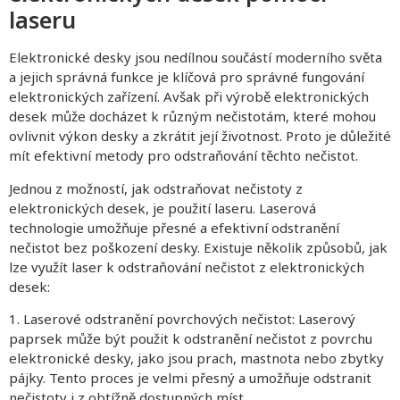
laseru
Elektronické desky jsou nedílnou součástí moderního světa
a jejich správná funkce je klíčová pro správné fungování
elektronických zařízení. Avšak při výrobě elektronických
desek může docházet k různým nečistotám, které mohou
ovlivnit výkon desky a zkrátit její životnost. Proto je důležité
mít efektivní metody pro odstraňování těchto nečistot.
Jednou z možností, jak odstraňovat nečistoty z
elektronických desek, je použití laseru. Laserová
technologie umožňuje přesné a efektivní odstranění
nečistot bez poškození desky. Existuje několik způsobů, jak
lze využít laser k odstraňování nečistot z elektronických
desek:
1. Laserové odstranění povrchových nečistot: Laserový
paprsek může být použit k odstranění nečistot z povrchu
elektronické desky, jako jsou prach, mastnota nebo zbytky
pájky. Tento proces je velmi přesný a umožňuje odstranit
nečistoty i z obtížně dostupných míst.